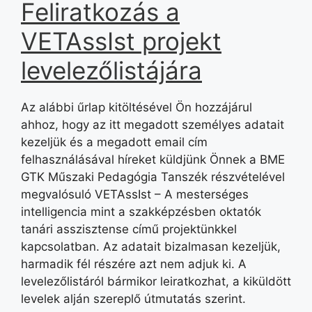
Feliratkozás a
VETAssIst projekt
levelezőlistájára
Az alábbi űrlap kitöltésével Ön hozzájárul
ahhoz, hogy az itt megadott személyes adatait
kezeljük és a megadott email cím
felhasználásával híreket küldjünk Önnek a BME
GTK Műszaki Pedagógia Tanszék részvételével
megvalósuló VETAssIst – A mesterséges
intelligencia mint a szakképzésben oktatók
tanári asszisztense című projektünkkel
kapcsolatban. Az adatait bizalmasan kezeljük,
harmadik fél részére azt nem adjuk ki. A
levelezőlistáról bármikor leiratkozhat, a kiküldött
levelek alján szereplő útmutatás szerint.