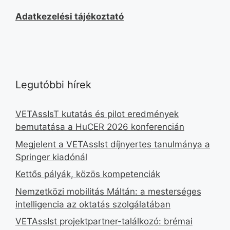
Adatkezelési tájékoztató
Legutóbbi hírek
VETAssIsT kutatás és pilot eredmények
bemutatása a HuCER 2026 konferencián
Megjelent a VETAssIst díjnyertes tanulmánya a
Springer kiadónál
Kettős pályák, közös kompetenciák
Nemzetközi mobilitás Máltán: a mesterséges
intelligencia az oktatás szolgálatában
VETAssIst projektpartner-találkozó: brémai