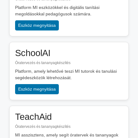
Platform MI eszközökkel és digitális tanítási
megoldásokkal pedagógusok számára.
Eszköz megnyitása
SchoolAI
Óratervezés és tananyagkészítés
Platform, amely lehetővé teszi MI tutorok és tanulási
segédeszközök létrehozását.
Eszköz megnyitása
TeachAid
Óratervezés és tananyagkészítés
MI asszisztens, amely segít óratervek és tananyagok