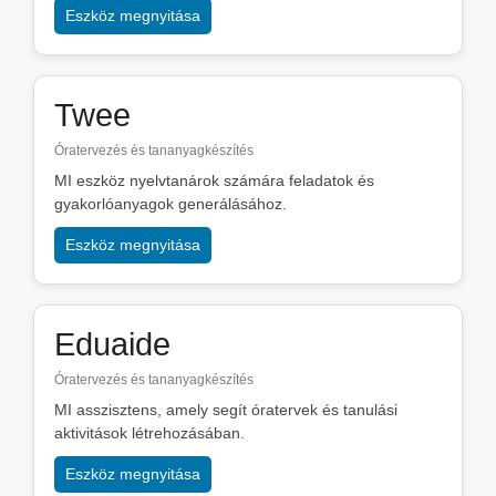
Eszköz megnyitása
Twee
Óratervezés és tananyagkészítés
MI eszköz nyelvtanárok számára feladatok és
gyakorlóanyagok generálásához.
Eszköz megnyitása
Eduaide
Óratervezés és tananyagkészítés
MI asszisztens, amely segít óratervek és tanulási
aktivitások létrehozásában.
Eszköz megnyitása