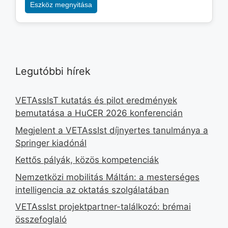
Eszköz megnyitása
Legutóbbi hírek
VETAssIsT kutatás és pilot eredmények
bemutatása a HuCER 2026 konferencián
Megjelent a VETAssIst díjnyertes tanulmánya a
Springer kiadónál
Kettős pályák, közös kompetenciák
Nemzetközi mobilitás Máltán: a mesterséges
intelligencia az oktatás szolgálatában
VETAssIst projektpartner-találkozó: brémai
összefoglaló