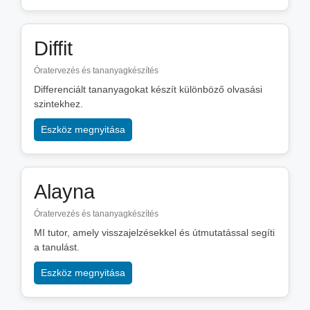
Diffit
Óratervezés és tananyagkészítés
Differenciált tananyagokat készít különböző olvasási
szintekhez.
Eszköz megnyitása
Alayna
Óratervezés és tananyagkészítés
MI tutor, amely visszajelzésekkel és útmutatással segíti
a tanulást.
Eszköz megnyitása