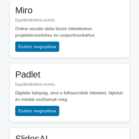
Miro
Együttműködési eszköz
Online vizuális tábla közös ötleteléshez,
projekttervezéshez és csoportmunkához.
Eszköz megnyitása
Padlet
Együttműködési eszköz
Digitális faliújság, ahol a felhasználók ötleteket, fájlokat
és médiát oszthatnak meg.
Eszköz megnyitása
SlidesAI