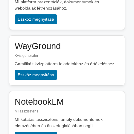
MI platform prezentációk, dokumentumok és
weboldalak létrehozásához.
Eszköz megnyitása
WayGround
Kvíz generátor
Gamifikált kvízplatform feladatokhoz és értékeléshez.
Eszköz megnyitása
NotebookLM
MI asszisztens
MI kutatási asszisztens, amely dokumentumok
elemzésében és összefoglalásában segít.