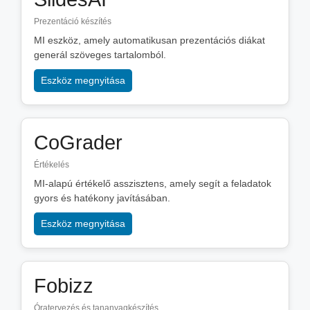
Prezentáció készítés
MI eszköz, amely automatikusan prezentációs diákat
generál szöveges tartalomból.
Eszköz megnyitása
CoGrader
Értékelés
MI-alapú értékelő asszisztens, amely segít a feladatok
gyors és hatékony javításában.
Eszköz megnyitása
Fobizz
Óratervezés és tananyagkészítés