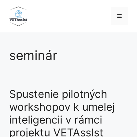
Preskočiť
na
Menu
obsah
seminár
Spustenie pilotných
workshopov k umelej
inteligencii v rámci
projektu VETAssIst