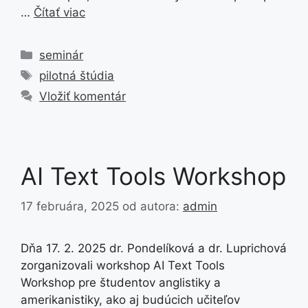
…
Čítať viac
Kategórie
seminár
Značky
pilotná štúdia
Vložiť komentár
AI Text Tools Workshop
17 februára, 2025
od autora:
admin
Dňa 17. 2. 2025 dr. Pondelíková a dr. Luprichová
zorganizovali workshop AI Text Tools
Workshop pre študentov anglistiky a
amerikanistiky, ako aj budúcich učiteľov