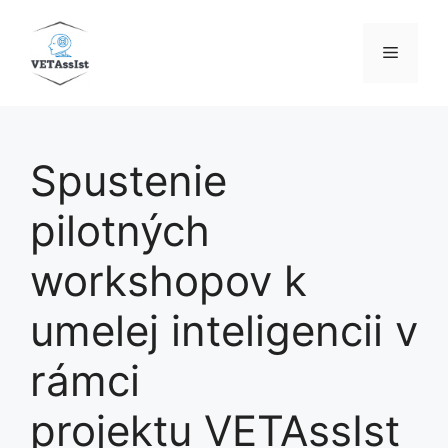
Preskočiť
na
Menu
obsah
Spustenie
pilotných
workshopov k
umelej inteligencii v
rámci
projektu VETAssIst