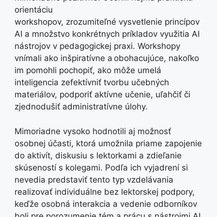
orientáciu
workshopov, zrozumiteľné vysvetlenie princípov
AI a množstvo konkrétnych príkladov využitia AI
nástrojov v pedagogickej praxi. Workshopy
vnímali ako inšpiratívne a obohacujúce, nakoľko
im pomohli pochopiť, ako môže umelá
inteligencia zefektívniť tvorbu učebných
materiálov, podporiť aktívne učenie, uľahčiť či
zjednodušiť administratívne úlohy.
Mimoriadne vysoko hodnotili aj možnosť
osobnej účasti, ktorá umožnila priame zapojenie
do aktivít, diskusiu s lektorkami a zdieľanie
skúseností s kolegami. Podľa ich vyjadrení si
nevedia predstaviť tento typ vzdelávania
realizovať individuálne bez lektorskej podpory,
keďže osobná interakcia a vedenie odborníkov
boli pre porozumenie tém a prácu s nástrojmi AI