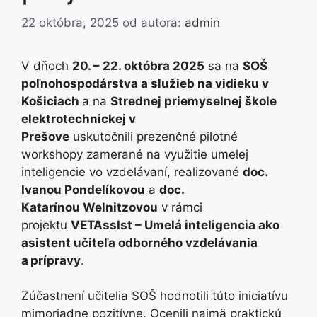
22 októbra, 2025
od autora:
admin
V dňoch
20. – 22. októbra 2025
sa na
SOŠ
poľnohospodárstva a služieb na vidieku v
Košiciach
a na
Strednej priemyselnej škole
elektrotechnickej v
Prešove
uskutočnili prezenčné pilotné
workshopy zamerané na využitie umelej
inteligencie vo vzdelávaní, realizované
doc.
Ivanou Pondelíkovou
a
doc.
Katarínou Welnitzovou
v rámci
projektu
VETAssIst – Umelá inteligencia ako
asistent učiteľa odborného vzdelávania
a prípravy
.
Zúčastnení učitelia SOŠ hodnotili túto iniciatívu
mimoriadne pozitívne. Ocenili najmä praktickú