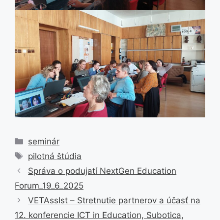
Kategórie
seminár
Značky
pilotná štúdia
Správa o podujatí NextGen Education
Forum_19_6_2025
VETAssIst – Stretnutie partnerov a účasť na
12. konferencie ICT in Education, Subotica,