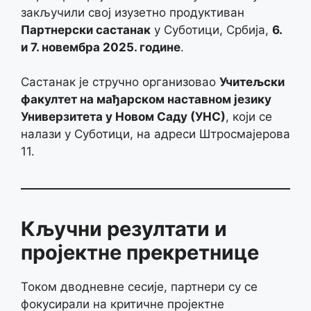
закључили свој изузетно продуктиван
Партнерски састанак
у Суботици, Србија,
6.
и 7. новембра 2025. године
.
Састанак је стручно организовао
Учитељски
факултет на мађарском наставном језику
Универзитета у Новом Саду (УНС)
, који се
налази у Суботици, на адреси Штросмајерова
11.
Кључни резултати и
пројектне прекретнице
Током дводневне сесије, партнери су се
фокусирали на критичне пројектне