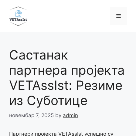
Skip
to
Menu
content
Састанак
партнера пројекта
VETAssIst: Резиме
из Суботице
новембар 7, 2025
by
admin
Партнери пројекта VETAssIst успешно су