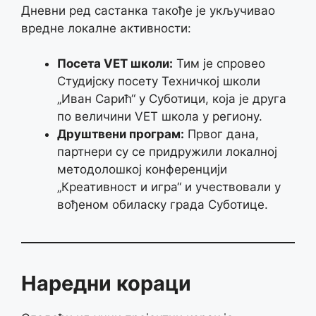
Дневни ред састанка такође је укључивао
вредне локалне активности:
Посета VET школи:
Тим је спровео
Студијску посету Техничкој школи
„Иван Сарић“ у Суботици, која је друга
по величини VET школа у региону.
Друштвени програм:
Првог дана,
партнери су се придружили локалној
методолошкој конференцији
„Креативност и игра“ и учествовали у
вођеном обиласку града Суботице.
Наредни кораци