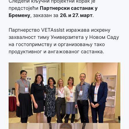
Следећи кључни пројектни корак је
предстојећи
Партнерски састанак у
Бремену
, заказан за
26. и 27. март
.
Партнерство VETAssIst изражава искрену
захвалност тиму Универзитета у Новом Саду
на гостопримству и организовању тако
продуктивног и ангажованог састанка.