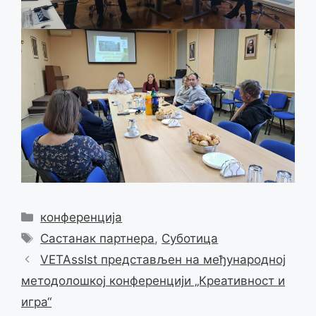
Categories
конференција
Tags
Састанак партнера
,
Суботица
VETAssIst представљен на међународној
методолошкој конференцији „Креативност и
игра“