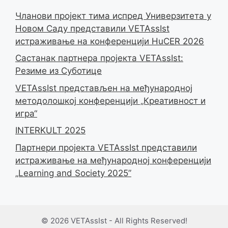
Чланови пројект тима испред Универзитета у
Новом Саду представили VETAssIst
истраживање на конференцији HuCER 2026
Састанак партнера пројекта VETAssIst:
Резиме из Суботице
VETAssIst представљен на међународној
методолошкој конференцији „Креативност и
игра“
INTERKULT 2025
Партнери пројекта VETAssIst представили
истраживање на међународној конференцији
„Learning and Society 2025”
© 2026 VETAssIst - All Rights Reserved!