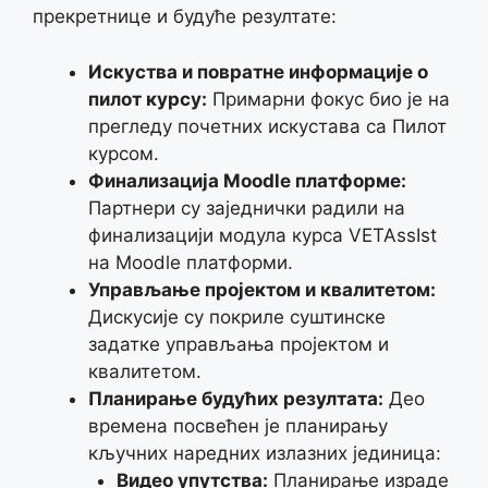
прекретнице и будуће резултате:
Искуства и повратне информације о
пилот курсу:
Примарни фокус био је на
прегледу почетних искустава са Пилот
курсом.
Финализација Moodle платформе:
Партнери су заједнички радили на
финализацији модула курса VETAssIst
на Moodle платформи.
Управљање пројектом и квалитетом:
Дискусије су покриле суштинске
задатке управљања пројектом и
квалитетом.
Планирање будућих резултата:
Део
времена посвећен је планирању
кључних наредних излазних јединица:
Видео упутства:
Планирање израде