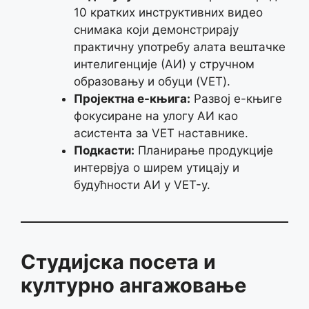
10 кратких инструктивних видео
снимака који демонстрирају
практичну употребу алата вештачке
интелигенције (АИ) у стручном
образовању и обуци (VET).
Пројектна е-књига:
Развој е-књиге
фокусиране на улогу АИ као
асистента за VET наставнике.
Подкасти:
Планирање продукције
интервјуа о ширем утицају и
будућности АИ у VET-у.
Студијска посета и
културно ангажовање