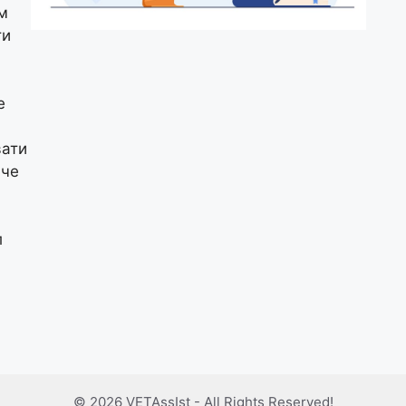
м
ти
е
вати
иче
л
© 2026 VETAssIst - All Rights Reserved!