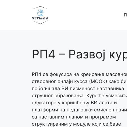
Skip
to
П
content
РП4 – Развој ку
РП4 се фокусира на креирање масовно
отвореног онлајн курса (МООК) како би
побољшала ВИ писменост наставника
стручног образовања. Курс ће усмерит
едукаторе у коришћењу ВИ алата и
платформи на педагошки смислен начи
са наставним планом и програмом
структуираним у модуле који се баве