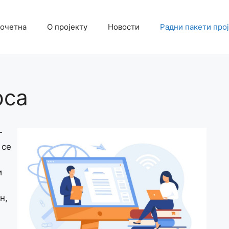
очетна
О пројекту
Новости
Радни пакети про
рса
г
 се
и
н,