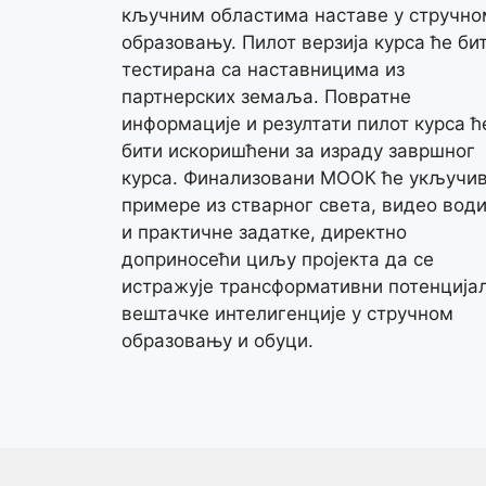
кључним областима наставе у стручно
образовању. Пилот верзија курса ће би
тестирана са наставницима из
партнерских земаља. Повратне
информације и резултати пилот курса ћ
бити искоришћени за израду завршног
курса. Финализовани МООК ће укључи
примере из стварног света, видео вод
и практичне задатке, директно
доприносећи циљу пројекта да се
истражује трансформативни потенција
вештачке интелигенције у стручном
образовању и обуци.